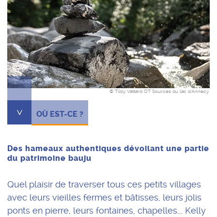
© Tilby Vattard OT Sources du lac d'Annecy
^
OÙ EST-CE ?
Des hameaux authentiques dévoilant une partie
du patrimoine bauju
Quel plaisir de traverser tous ces petits villages
avec leurs vieilles fermes et bâtisses, leurs jolis
ponts en pierre, leurs fontaines, chapelles…. Kelly