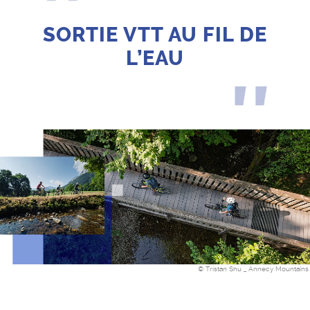
SORTIE VTT AU FIL DE
L’EAU
© Tristan Shu _ Annecy Mountains