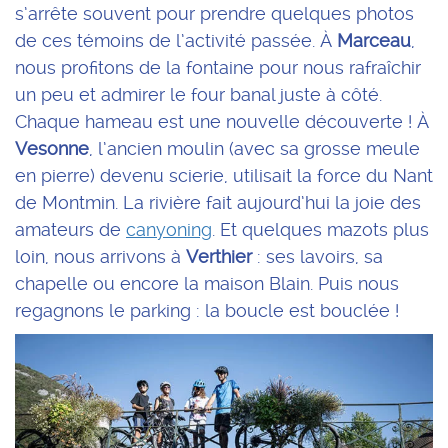
s’arrête souvent pour prendre quelques photos
de ces témoins de l’activité passée. À
Marceau
,
nous profitons de la fontaine pour nous rafraîchir
un peu et admirer le four banal juste à côté.
Chaque hameau est une nouvelle découverte ! À
Vesonne
, l’ancien moulin (avec sa grosse meule
en pierre) devenu scierie, utilisait la force du Nant
de Montmin. La rivière fait aujourd’hui la joie des
amateurs de
canyoning
. Et quelques mazots plus
loin, nous arrivons à
Verthier
: ses lavoirs, sa
chapelle ou encore la maison Blain. Puis nous
regagnons le parking : la boucle est bouclée !