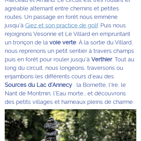
agréable alternant entre chemins et petites
routes. Un passage en forêt nous emmène
jusqu’à
Giez et son practice de golf
. Puis nous
rejoignons Vesonne et Le Villard en empruntant
un tronçon de la
voie verte
. À la sortie du Villard,
nous reprenons un petit sentier à travers champs
puis en forêt pour rouler jusqu’à
Verthier
. Tout au
long du circuit, nous longeons, traversons ou
enjambons les différents cours d’eau des
Sources du Lac d’Annecy
: la Bornette, l’Ire, le
Nant de Montmin, l’Eau morte… et découvrons
des petits villages et hameaux pleins de charme.