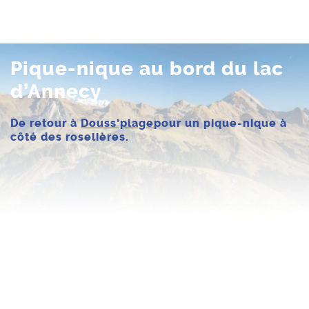
Pique-nique au bord du lac
d’Annecy
De retour à
Douss’plage
pour un pique-nique à
côté des roselières.