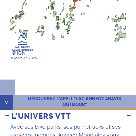
© IGN
©Yoomigo 2025
DÉCOUVREZ L'APPLI "LAC ANNECY ARAVIS
^
OUTDOOR"
L'UNIVERS VTT
Avec ses bike parks, ses pumptracks et ses
espaces ludiques, Annecy Mountains vous