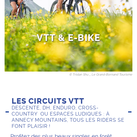
Loisirs sportifs
Saint-Jean-de-Sixt
VTT & E-BIKE
© Tristan Shu _ Le Grand-Bornand Tourisme
LES CIRCUITS VTT
DESCENTE, DH, ENDURO, CROSS-
COUNTRY OU ESPACES LUDIQUES : À
ANNECY MOUNTAINS, TOUS LES RIDERS SE
FONT PLAISIR !
Profitez des plus beaux singles en forêt.