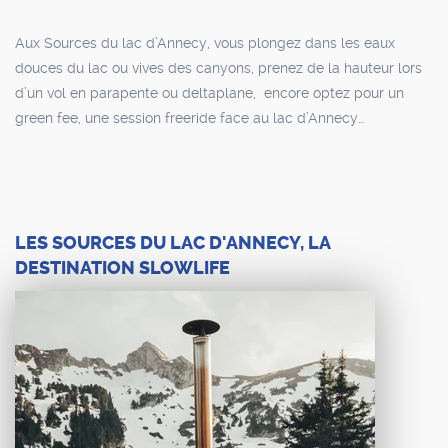
Aux Sources du lac d’Annecy, vous plongez dans les eaux
douces du lac ou vives des canyons, prenez de la hauteur lors
d’un vol en parapente ou deltaplane, encore optez pour un
green fee, une session freeride face au lac d’Annecy…
LES SOURCES DU LAC D'ANNECY, LA
DESTINATION SLOWLIFE