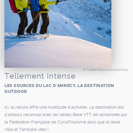
© T_Nalet/Sourcesdulacdannecy
Tellement intense
LES SOURCES DU LAC D'ANNECY, LA DESTINATION
OUTDOOR
Ici, la nature offre une multitude d’activités. La destination est
d’ailleurs reconnue avec les labels Base VTT de randonnée par
la Fédération Française de CycloTourisme ainsi que le label
Ville et Territoire Vélo !